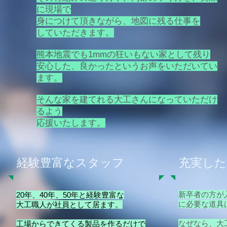
に現場で
​身につけて頂きながら、地図に残る仕事を
していただきます。
熊本地震でも1mmの狂いもない家として残り
安心した、良かったというお声をいただいてい
ます。
そんな家を建てれる大工さんになっていただけ
るよう
​応援いたします。
経験豊富なスタッフ
充実した
​新卒者の方
20年、40年、50年と経験豊富な
に必要な道具
大工職人が社員として居ます。
なぜなら、大
工場からできてくる製品を作るだけで