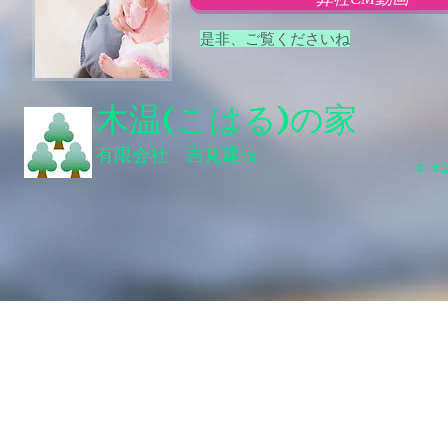
是非、ご覧くださいね
木温(こはる)の家
有限会社 吉見建設
©
木