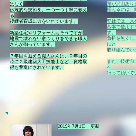
類が沢山あり
はなく
揃えるには、
伝統的な技術を、一つ一つ丁寧に教え
る
弊社では、入
後継者育成に力をいれています。
基本で使用す
す。
新築住宅やリフォームもそうですが
負担を無くし
地震で壊れない家づくりをできる職人
にと
さんが揃っています。
取り組んでい
​３年目を迎える職人さんは、２年目の
また、技術向
時に２級建築大工技能士など、資格取
へ
得も豊富にされています。
​行って頂いて
新着情報
2019年7月1日 更新