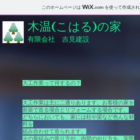
このホームページは
.com
を使って作成され
木温(こはる)の家
有限会社 吉見建設
大工作業って何するの？
大工作業は主に二通りあります。お客様の家を
新築で造る場合とリフォームする場合です。
どちらにおいても、家には柱や梁など色んな材
料を
組み合わせて造られます。
その骨組みの造り方や、内部のやり方を、実際